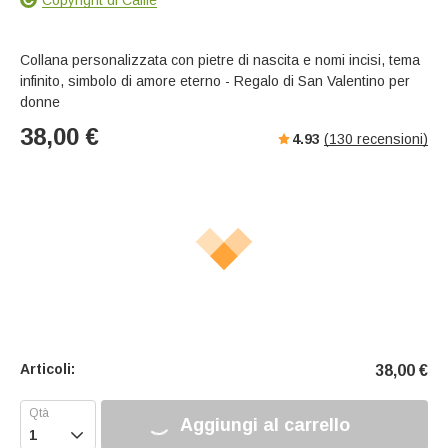
s
u
e
e
t
r
e
f
Collana personalizzata con pietre di nascita e nomi incisi, tema
u
infinito, simbolo di amore eterno - Regalo di San Valentino per
l
donne
l
38,00
€
4.93
(
130
recensioni)
s
c
r
e
e
n
Articoli:
38,00
€
Aggiungi al carrello
