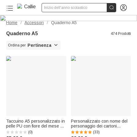


Inizio dell'anno scolastico
Home
Accessori
Quaderno A5
/
/
Quaderno A5
474 Prodotti

Pertinenza
Ordina per
Taccuino A5 personalizzato in
Personalizzato con nome del
pelle PU con fiore del mese di
personaggio dei cartoni
nascita e nome – Per l’uso
animati Taccuino in pelle PU
(0)
(33)
quotidiano in ufficio, come
A5 con tasca portaoggetti e