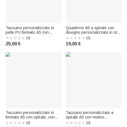
Taccuino personalizzato in
Quaderno A5 a spirale con
pelle PU formato A5 con
disegno personalizzato in stile
motivo floreale "A New
cartone animato antropomorfo,
(0)
(0)
Chapter" e nome, ideale come
con nome e iniziale: regalo per
25,00 €
19,00 €
regalo di pensionamento,
uso quotidiano, per la Festa
addio o fine rapporto di lavoro
degli Insegnanti o per il
per un amico o un collega in
compleanno, adatto a inse
pensione
Taccuino personalizzato in
Taccuino personalizzato a
formato A5 con spirale, con
spirale A5 con motivo
simpatici personaggi dei
"Highland Cow" per sport con
(0)
(0)
cartoni animati e nome, per
palla, con nome: regalo di