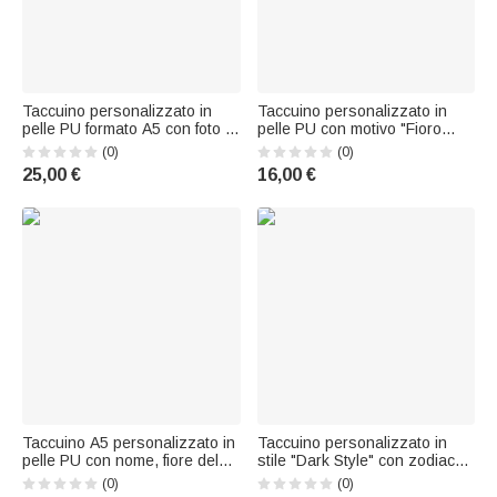
Taccuino personalizzato in
Taccuino personalizzato in
pelle PU formato A5 con foto di
pelle PU con motivo "Fioro
coppia e nomi – Regalo per
della nascita" e farfalla, formati
(0)
(0)
l’uso quotidiano, compleanni,
A5 e A6, con indicazione
25,00 €
16,00 €
anniversari e matrimoni
dell'anno: regalo per
appassionati di lettura, club
del libro e amanti dei libri
Taccuino A5 personalizzato in
Taccuino personalizzato in
pelle PU con nome, fiore del
stile "Dark Style" con zodiaco
mese di nascita ed effetto
cinese, formato A5, rilegatura
(0)
(0)
perla, con penna e confezione
a spirale, con nome, per uso