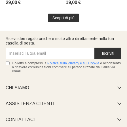
29,00 €
19,00 €
regalo: regalo di compleanno
quotidiano, regalo di
di ringraziamento per
compleanno per amici e
insegnanti e colleghi
appassionati di giochi
Scopri di più
Ricevi idee regalo uniche e molto altro direttamente nella tua
casella di posta.
Iscriviti
Ho letto e compreso la
Politica sulla Privacy e sui Cookie
e acconsento
a ricevere comunicazioni commerciali personalizzate da Callie via
email.
CHI SIAMO

ASSISTENZA CLIENTI

CONTATTACI
