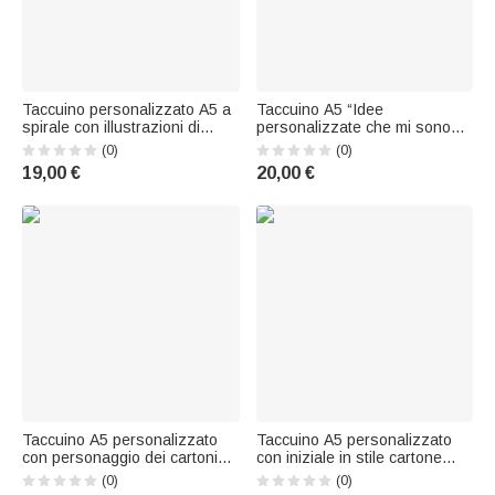
Taccuino personalizzato A5 a
Taccuino A5 “Idee
spirale con illustrazioni di
personalizzate che mi sono
unicorni, dinosauri spaziali e
venute mentre suonavo la
(0)
(0)
personaggi dei cartoni animati
chitarra” con nome, per uso
19,00 €
20,00 €
per bambini, con nome, ideale
quotidiano, regalo di
come regalo per il rientro a
compleanno per chitarristi
scuola o per il compl
Taccuino A5 personalizzato
Taccuino A5 personalizzato
con personaggio dei cartoni
con iniziale in stile cartone
animati a forma di escavatore
animato 3D, nome e penna a
(0)
(0)
e nome, per uso quotidiano,
sfera – Regalo per l’uso