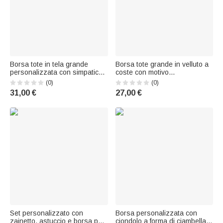
Borsa tote in tela grande
Borsa tote grande in velluto a
personalizzata con simpatica
coste con motivo
oca, nome e cognome: regalo
personalizzato all’uncinetto e
(0)
(0)
per l'uso quotidiano e per il
nome, ideale per l’uso
31,00 €
27,00 €
rientro a scuola, ideale per la
quotidiano e come regalo di
famiglia dell'insegnante
compleanno per una donna
appassionata di uncinetto
Set personalizzato con
Borsa personalizzata con
zainetto, astuccio e borsa per
ciondolo a forma di ciambella a