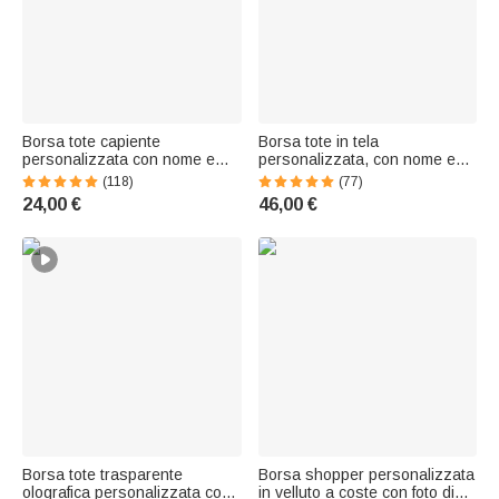
Borsa tote capiente
Borsa tote in tela
personalizzata con nome e
personalizzata, con nome e
personaggio animato, con
multitasca porta gomitoli -
(118)
(77)
tasca a rete - Regalo speciale
Regalo di compleanno per
24,00 €
46,00 €
di ritorno a scuola per
amanti del lavoro a maglia
insegnanti
Borsa tote trasparente
Borsa shopper personalizzata
olografica personalizzata con
in velluto a coste con foto di