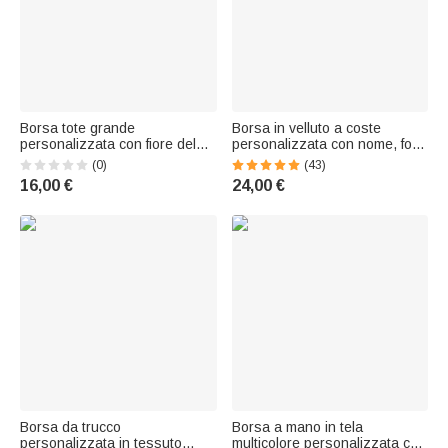
Borsa tote grande
Borsa in velluto a coste
personalizzata con fiore del
personalizzata con nome, foto
mese di nascita, trousse da
animale e fiore di nascita,
(0)
(43)
viaggio con nome, accessori
multiscomparto - Regalo di
16,00 €
24,00 €
da viaggio, regalo di
compleanno per donne e
compleanno per donne
amanti di animali
Borsa da trucco
Borsa a mano in tela
personalizzata in tessuto
multicolore personalizzata con