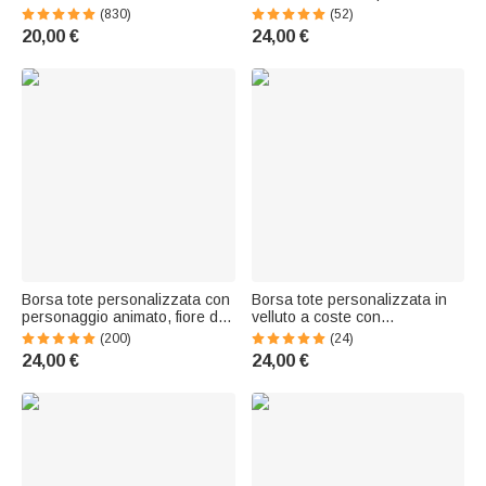
nascita e nome per uso
nome e tema equestre -
(830)
(52)
quotidiano - Regalo di
Regalo di compleanno per
20,00 €
24,00 €
compleanno per donne
amanti di cavalli
Borsa tote personalizzata con
Borsa tote personalizzata in
personaggio animato, fiore di
velluto a coste con
nascita e nome, in velluto a
personaggio animato, scritta e
(200)
(24)
coste, grande e capiente -
materia - Regalo di fine anno e
24,00 €
24,00 €
Regalo di compleanno per
compleanno per maestre e
donne
insegnanti