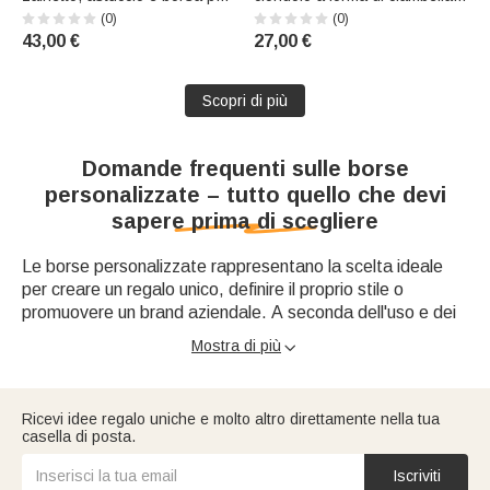
il pranzo con il fiore del mese
strisce con fiori e ananas,
(0)
(0)
di nascita e nome: regalo per il
ricamata con il nome: regalo
43,00 €
27,00 €
rientro a scuola e per il
perfetto per le vacanze estive,
compleanno, per bambini e
le feste in spiaggia e i
bambine
compleanni dei bambini
Scopri di più
Domande frequenti sulle borse
personalizzate – tutto quello che devi
sapere prima di scegliere
Le borse personalizzate rappresentano la scelta ideale
per creare un regalo unico, definire il proprio stile o
promuovere un brand aziendale. A seconda dell'uso e dei
materiali, esistono diverse tipologie di borse che si
Mostra di più

adattano a ogni esigenza.
Che tipo di personalizzazione borse è
disponibile in questa categoria?
Ricevi idee regalo uniche e molto altro direttamente nella tua
Cosa sono le borse personalizzate e perché
casella di posta.
In questa pagina trovi diverse opzioni di personalizzazione
sceglierle?
borse, tra cui:
Iscriviti
▪️Inserimento del nome o delle iniziali
Posso acquistare borse donna personalizzate