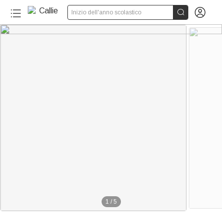


Inizio dell'anno scolastico
1
/
5