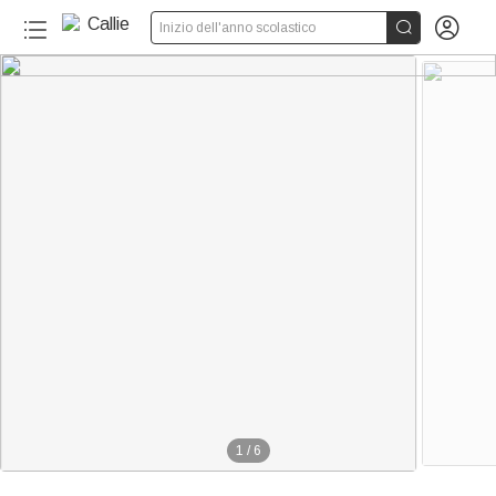


Inizio dell'anno scolastico
1
/
6