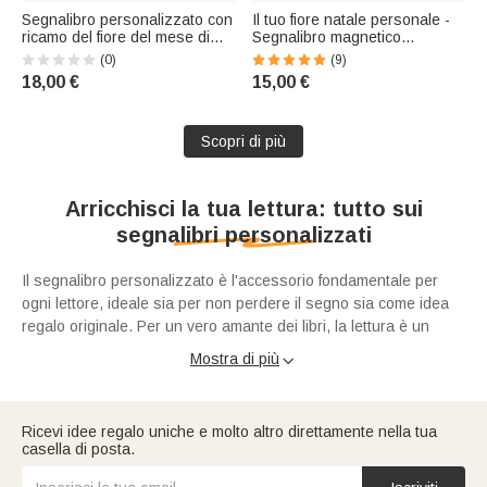
Segnalibro personalizzato con
Il tuo fiore natale personale -
ricamo del fiore del mese di
Segnalibro magnetico
nascita e nome: regalo ideale
personalizzato con nome:
(0)
(9)
per compleanni, lauree e club
accessorio da lettura, regalo
18,00 €
15,00 €
del libro, per gli amanti dei libri
di compleanno per gli amanti
e i topi di biblioteca
dei libri e i lettori
Scopri di più
Arricchisci la tua lettura: tutto sui
segnalibri personalizzati
Il segnalibro personalizzato è l'accessorio fondamentale per
ogni lettore, ideale sia per non perdere il segno sia come idea
regalo originale. Per un vero amante dei libri, la lettura è un
viaggio magico e personale. Quale modo migliore per tenere il
Mostra di più

segno se non con dei segnalibri unici? In questa sezione,
abbiamo risposto alle domande più frequenti per aiutarti a
Perché dovrei acquistare dei segnalibri
esplorare la nostra collezione e scegliere l'accessorio perfetto
Ricevi idee regalo uniche e molto altro direttamente nella tua
personalizzati?
per le tue letture o per un regalo indimenticabile.
casella di posta.