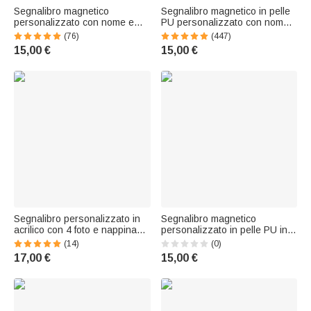
Segnalibro magnetico
Segnalibro magnetico in pelle
personalizzato con nome e
PU personalizzato con nome
personaggio animato, adatto a
fiore di nascita e personaggio
(76)
(447)
ogni età e genere - Regalo di
regalo di compleanno per
15,00 €
15,00 €
compleanno per amanti dei
bambini e amanti della lettura
libri
Segnalibro personalizzato in
Segnalibro magnetico
acrilico con 4 foto e nappina
personalizzato in pelle PU in
colorata - Regalo di
stile retrò con fiore del mese di
(14)
(0)
compleanno per amici e
nascita e nome – Regalo per
17,00 €
15,00 €
parenti
uso quotidiano, laurea o
compleanno, ideale per
appassionati di lettura e
studenti