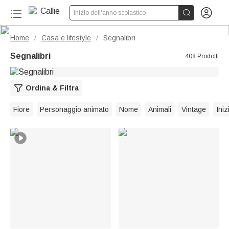


Inizio dell'anno scolastico
Home
Casa e lifestyle
Segnalibri
/
/
Segnalibri
408 Prodotti
Ordina & Filtra
Fiore
Personaggio animato
Nome
Animali
Vintage
Iniz