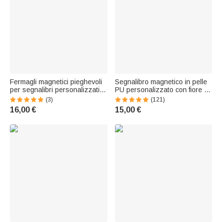
Fermagli magnetici pieghevoli
Segnalibro magnetico in pelle
per segnalibri personalizzati in
PU personalizzato con fiore di
stile Polaroid con testo Regalo
nascita personaggio animato e
(3)
(121)
di compleanno e di ritorno a
nome regalo perfetto per
16,00 €
15,00 €
scuola per gli amanti dei libri
amanti dei libri