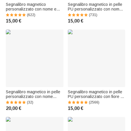
Segnalibro magnetico
Segnalibro magnetico in pelle
personalizzato con nome e
PU personalizzato con nome -
personaggio in stile cartone
Regalo di compleanno per
(622)
(731)
animato - Regalo di
amanti dei libri
15,00 €
15,00 €
compleanno per donne, uomini
e ragazzi
Segnalibro magnetico in pelle
Segnalibro magnetico in pelle
personalizzato con nome
PU personalizzato con fiore di
inciso e portapenne - Regalo
nascita colorato e nome regalo
(32)
(2566)
ideale per compleanno, scuola
di compleanno per amanti dei
20,00 €
15,00 €
o ufficio per amanti dei libri
libri