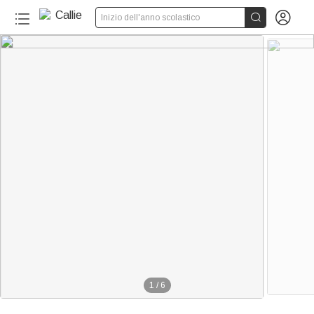


Inizio dell'anno scolastico
1
/
6