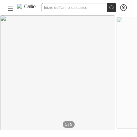


Inizio dell'anno scolastico
1
/
5