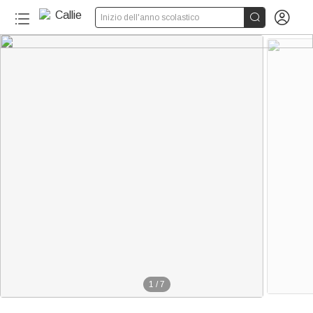


Inizio dell'anno scolastico
1
/
7