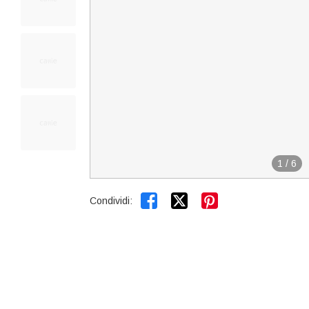
1
/
6


Condividi: