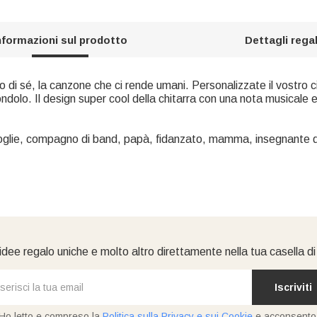
nformazioni sul prodotto
Dettagli rega
di sé, la canzone che ci rende umani. Personalizzate il vostro ci
ondolo. Il design super cool della chitarra con una nota musicale e
oglie, compagno di band, papà, fidanzato, mamma, insegnante di
idee regalo uniche e molto altro direttamente nella tua casella d
Iscriviti
Ho letto e compreso la
Politica sulla Privacy e sui Cookie
e acconsento