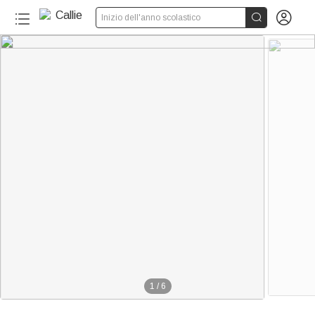


Inizio dell'anno scolastico
1
/
6