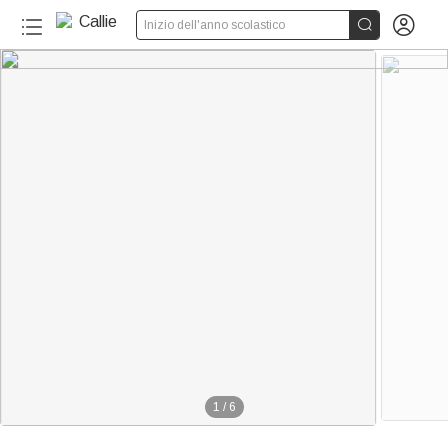


Inizio dell'anno scolastico
1
/
6