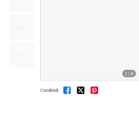
1
/
6


Condividi: