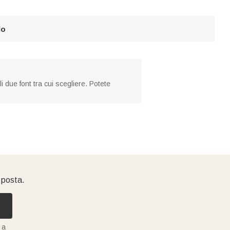
lo
 due font tra cui scegliere. Potete
i posta.
 a