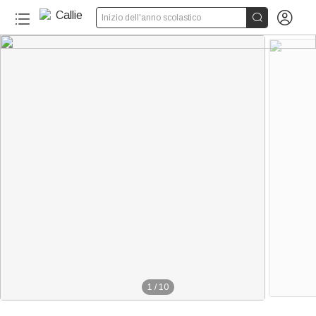


Inizio dell'anno scolastico
120+
1
/
10