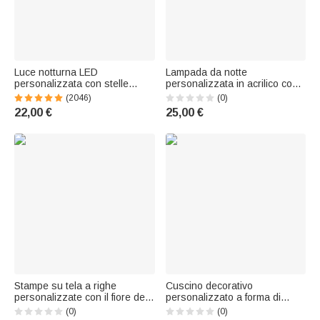
Luce notturna LED
Lampada da notte
personalizzata con stelle
personalizzata in acrilico con
nuvole e animali base in legno
LED “Fairy Moon” e fiore del
(2046)
(0)
decorazione cameretta regalo
mese di nascita, con nome e
22,00 €
25,00 €
di compleanno e babyshower
base in legno – Regalo di
per bambini
compleanno per neonati
Stampe su tela a righe
Cuscino decorativo
personalizzate con il fiore del
personalizzato a forma di
mese di nascita e il nome -
mamma orsa e cuccioli, con
(0)
(0)
Regalo per baby shower e
nome da 1 a 6 caratteri: regalo