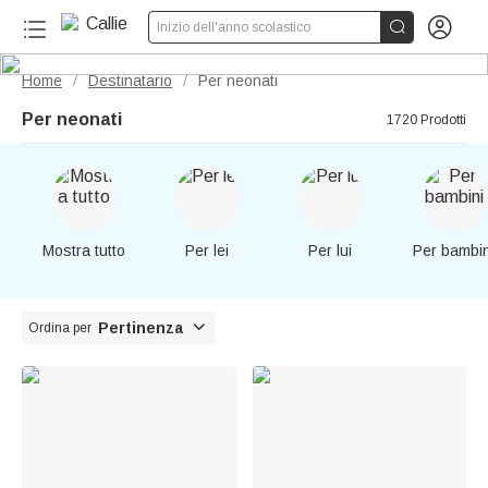


Inizio dell'anno scolastico
Home
Destinatario
Per neonati
/
/
Per neonati
1720 Prodotti
Mostra tutto
Per lei
Per lui
Per bambin

Pertinenza
Ordina per