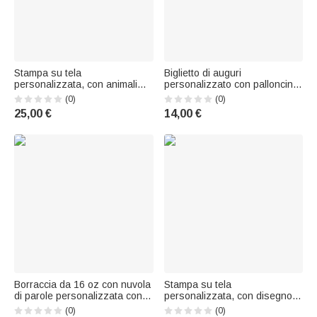
Stampa su tela
Biglietto di auguri
personalizzata, con animali
personalizzato con palloncini
cartoon in stile acquerello,
a forma di cuori gemelli, con
(0)
(0)
nome e dati di nascita -
nomi e iniziali – Annuncio della
25,00 €
14,00 €
Regalo di nascita per
nascita, festa per il bebè,
neogenitori
regalo di compleanno per
neonati e neo-genitori
Borraccia da 16 oz con nuvola
Stampa su tela
di parole personalizzata con
personalizzata, con disegno al
personaggi dei cartoni animati,
tratto di 3-6 mani, nome, testo
(0)
(0)