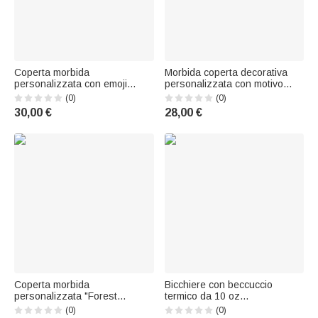
Coperta morbida
Morbida coperta decorativa
personalizzata con emoji
personalizzata con motivo
divertenti e nome -
carino in stile cartone animato
(0)
(0)
Decorazione per la casa,
e nome, ideale come
30,00 €
28,00 €
regalo di compleanno per
decorazione per la cameretta
amici, bambini e famiglia |
e regalo di compleanno per
Callie × emoji ™
bambini, perfetta per l'uso
quotidiano
Coperta morbida
Bicchiere con beccuccio
personalizzata "Forest
termico da 10 oz
Friends" con mucca delle
personalizzato con foto ad
(0)
(0)