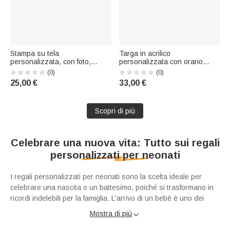
Stampa su tela
Targa in acrilico
personalizzata, con foto,
personalizzata con orario
dedica, testo e soprannome -
scolastico cancellabile o lucina
(0)
(0)
Regalo per Festa della
da notte con testo del titolo,
25,00 €
33,00 €
Mamma e Festa del Papà per
pennarello per lavagna bianca
genitori
e base in legno: regalo di
inizio anno scolastico per
Scopri di più
bambini
Celebrare una nuova vita: Tutto sui regali
personalizzati per neonati
I regali personalizzati per neonati sono la scelta ideale per
celebrare una nascita o un battesimo, poiché si trasformano in
ricordi indelebili per la famiglia. L'arrivo di un bebè è uno dei
momenti più magici, emozionanti e travolgenti nella vita di una
Mostra di più

famiglia. Per accogliere il nuovo arrivato con tutto l'affetto che