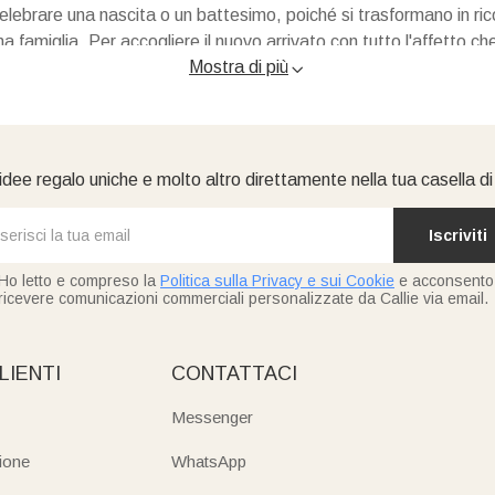
elebrare una nascita o un battesimo, poiché si trasformano in ricord
na famiglia. Per accogliere il nuovo arrivato con tutto l'affetto 
Mostra di più

, una nascita o un
battesimo
, leggi le nostre risposte alle domand
neonati?
toli standard vengono spesso messi da parte (o donati) dopo pochiss
idee regalo uniche e molto altro direttamente nella tua casella d
ia da conservare per sempre. Che si tratti di una copertina ricamat
dal bambino stesso – come testimonianza preziosa dei loro primi gi
Iscriviti
llezione?
Ho letto e compreso la
Politica sulla Privacy e sui Cookie
e acconsento
ricevere comunicazioni commerciali personalizzate da Callie via email.
tidiana, dolcezza e design. Tra i regali personalizzati per neonat
nti, perfette per il momento della nanna o per le passeggiate in cul
LIENTI
CONTATTACI
de a LED delicate con incisioni su misura per illuminare dolcement
Messenger
pelle dei bebè?
neri orsacchiotti su cui stampare o ricamare il nome, pronti a div
ione
WhatsApp
quadretti nascita e metri per misurare la crescita, per rendere l
 assoluta. Tutti i nostri articoli tessili sono realizzati con tessuti