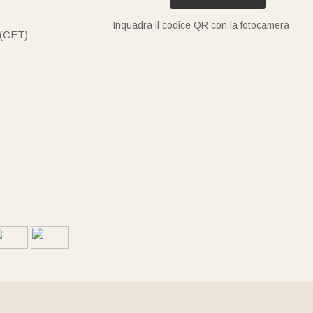
 e rifiniti con cura, garantendo standard di qualità elevatissimi
Inquadra il codice QR con la fotocamera
 (CET)
si "dati di nascita". Molti dei nostri articoli permettono di
ommuove sempre chi lo riceve.
mpa di alta qualità o un'incisione laser), suggeriamo di
o per il grande giorno!
ita.