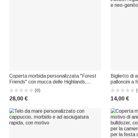
Coperta morbida personalizzata "Forest
Biglietto di 
Friends" con mucca delle Highlands,
palloncini a 
coniglio e volpi, con nome, decorazione
e iniziali – 
(0)
(
per la cameretta, regalo per baby shower
per il bebè,
28,00 €
14,00 €
e neonato
neonati e ne