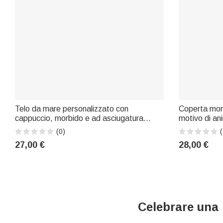
Telo da mare personalizzato con
Coperta mor
cappuccio, morbido e ad asciugatura
motivo di ani
rapida, con motivo "Principessa Sirena e
bulldozer, c
(0)
(
Dinosauri", con nome: regalo per bambini
per la camer
27,00 €
28,00 €
per la spiaggia, la piscina e le vacanze
per la festa 
estive
Celebrare una 