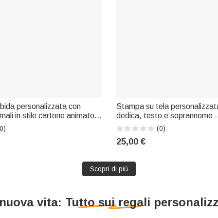
bida personalizzata con
Stampa su tela personalizzata
mali in stile cartone animato e
dedica, testo e soprannome -
on nome e iniziale: decorazione
Festa della Mamma e Festa d
0)
(0)
etta, regalo di compleanno o
genitori
25,00 €
del bebè, ideale per i
Scopri di più
nuova vita: Tutto sui regali personalizz