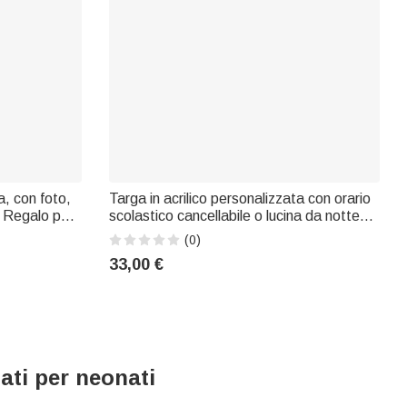
, con foto,
Targa in acrilico personalizzata con orario
 Regalo per
scolastico cancellabile o lucina da notte
el Papà per
con testo del titolo, pennarello per
(0)
lavagna bianca e base in legno: regalo di
33,00 €
inizio anno scolastico per bambini
ati per neonati