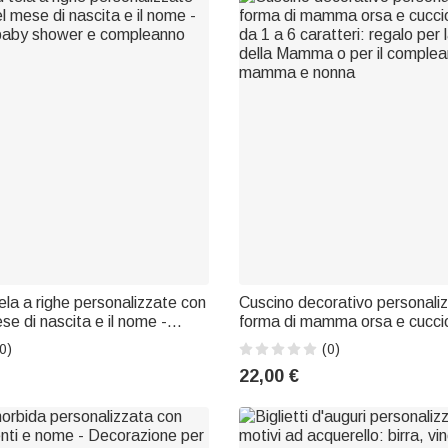
la a righe personalizzate con
Cuscino decorativo personali
mese di nascita e il nome -
forma di mamma orsa e cuccio
baby shower e compleanno
da 1 a 6 caratteri: regalo per
0)
(0)
della Mamma o per il complea
22,00 €
mamma e nonna