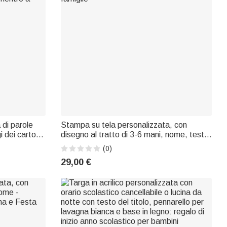
 di parole
Stampa su tela personalizzata, con
 dei cartoni
disegno al tratto di 3-6 mani, nome, testo
ilicone –
e data - Regalo per neogenitori, neonati e
(0)
rientro a
famiglie
29,00 €