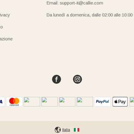
Email: support-it@callie.com
oli in legno o le luci da notte sono realizzati con materiali atossici
rivacy
Da lunedì a domenica, dalle 02:00 alle 10:00
galo di nascita?
to
o di includere non solo il nome del bambino, ma anche i suoi prezio
iazione
l bebè al momento del parto. È un tocco di classe personale che c
tesimo?
anale per la fase di personalizzazione (che sia un ricamo, una sta
ione. Ordinare per tempo ti assicurerà di avere il pacchetto pront
rfetto per dare il benvenuto al mondo a una nuova, meravigliosa v
Italia