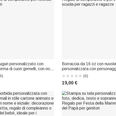
auguri personalizzato con
Borraccia da 16 oz con nuvola
forma di cuori gemelli, con nomi
personalizzata con personaggi
Annuncio della nascita, festa
animati, nome e cannuccia in s
0)
(0)
 regalo di compleanno per
Regalo di compleanno o per il 
19,00 €
o-genitori
scuola per ragazzi e ragazze