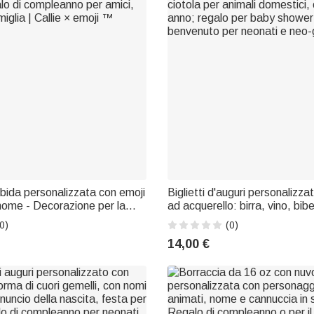
ida personalizzata con emoji
Biglietti d'auguri personalizzat
 nome - Decorazione per la
ad acquerello: birra, vino, bib
 di compleanno per amici,
per animali domestici, con te
0)
(0)
iglia | Callie × emoji ™
regalo per baby shower e fest
14,00 €
benvenuto per neonati e neo-