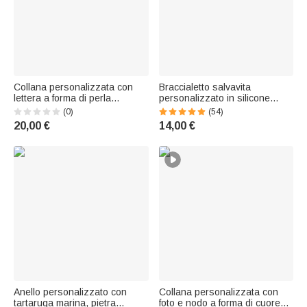
Collana personalizzata con
Braccialetto salvavita
lettera a forma di perla
personalizzato in silicone
disposta di traverso – Gioiello
impermeabile con testo inciso
(0)
(54)
delicato, regalo di
- Regalo per diabetici, allergici
20,00 €
14,00 €
compleanno, anniversario o
e autistici
matrimonio per fidanzata,
moglie, sorella o sposa
Anello personalizzato con
Collana personalizzata con
tartaruga marina, pietra
foto e nodo a forma di cuore