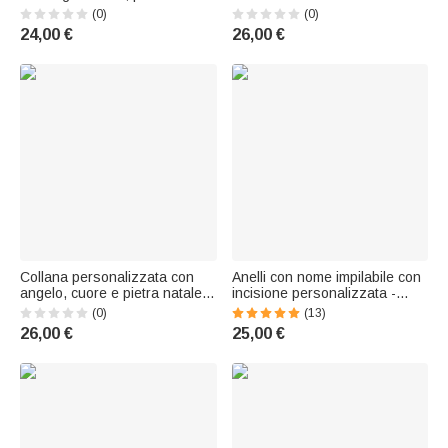
portafortuna e nome: gioiello
con nome – Gioiello delicato,
(0)
(0)
delicato, regalo di anniversario
regalo di compleanno o
24,00 €
26,00 €
o di compleanno per donne
anniversario per donna,
amanti del mare
coppia o moglie
Collana personalizzata con
Anelli con nome impilabile con
angelo, cuore e pietra natale,
incisione personalizzata -
con nome – Gioiello
Callie
(0)
(13)
commemorativo – Regalo per
26,00 €
25,00 €
l'anniversario per mamma,
nonna o donna