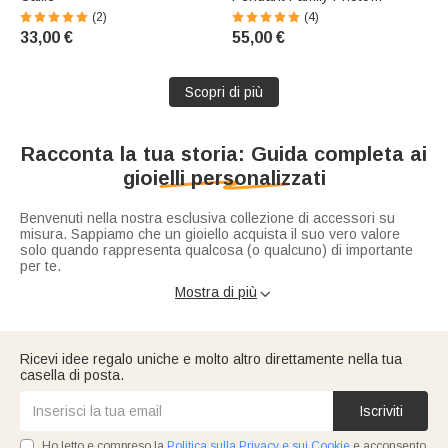
Necklace
(2)
(4)
33,00 €
55,00 €
Scopri di più
Racconta la tua storia: Guida completa ai
gioielli personalizzati
Benvenuti nella nostra esclusiva collezione di accessori su
misura. Sappiamo che un gioiello acquista il suo vero valore
solo quando rappresenta qualcosa (o qualcuno) di importante
per te.
Mostra di più

I gioielli personalizzati rappresentano il modo perfetto per
esprimere la propria identità, celebrare un legame o fare un
regalo unico e senza tempo. Dalle incisioni classiche alle
creazioni su misura in metalli preziosi, le opzioni di
Ricevi idee regalo uniche e molto altro direttamente nella tua
personalizzazione offrono infinite possibilità di stile.
casella di posta.
Se stai cercando il pezzo perfetto per celebrare un momento
speciale, abbiamo raccolto le risposte alle domande più
frequenti per guidarti nella scelta dei tuoi gioielli personalizzati.
Iscriviti
Ho letto e compreso la
Politica sulla Privacy e sui Cookie
e acconsento