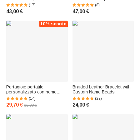
nascita stile minimalista
(17)
(8)
accessorio elegante regalo
43,00 €
47,00 €
per donne
10% sconto
Portagioie portatile
Braided Leather Bracelet with
personalizzato con nome
Custom Name Beads
100% velluto italiano
(14)
(22)
essenziale per viaggio
29,70 €
24,00 €
33,00 €