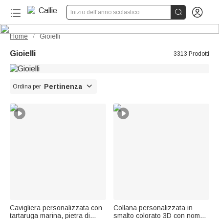


Inizio dell'anno scolastico
Home
Gioielli
/
Gioielli
3313 Prodotti

Pertinenza
Ordina per
Cavigliera personalizzata con
Collana personalizzata in
tartaruga marina, pietra di
smalto colorato 3D con nome