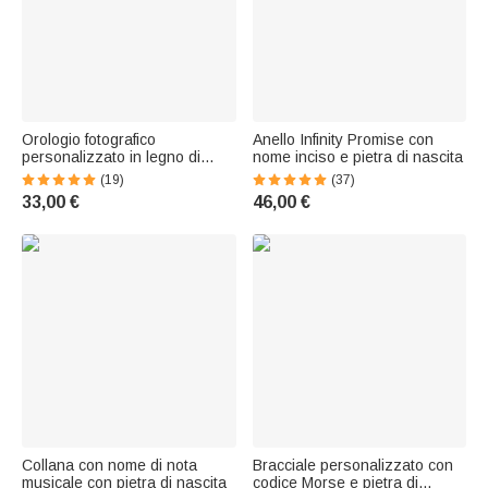
Orologio fotografico
Anello Infinity Promise con
personalizzato in legno di
nome inciso e pietra di nascita
bambù inciso con testo Regalo
(19)
(37)
di compleanno per donne e
33,00 €
46,00 €
uomini
Collana con nome di nota
Bracciale personalizzato con
musicale con pietra di nascita
codice Morse e pietra di