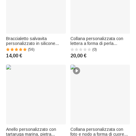
Braccialetto salvavita
Collana personalizzata con
personalizzato in silicone
lettera a forma di perla
impermeabile con testo inciso
disposta di traverso – Gioiello
(56)
(0)
- Regalo per diabetici, allergici
delicato, regalo di
14,00 €
20,00 €
e autistici
compleanno, anniversario o
matrimonio per fidanzata,
moglie, sorella o sposa
Anello personalizzato con
Collana personalizzata con
tartaruga marina, pietra
foto e nodo a forma di cuore