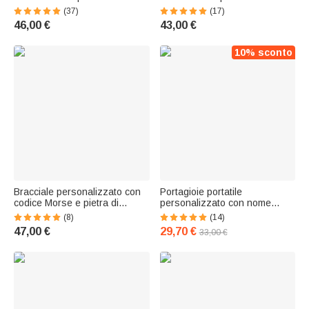
(37)
(17)
46,00 €
43,00 €
10% sconto
Bracciale personalizzato con
Portagioie portatile
codice Morse e pietra di
personalizzato con nome
nascita stile minimalista
100% velluto italiano
(8)
(14)
accessorio elegante regalo
essenziale per viaggio
47,00 €
29,70 €
33,00 €
per donne