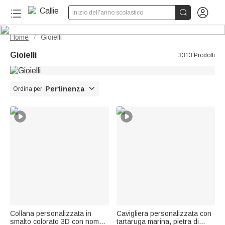


Inizio dell'anno scolastico
Home
Gioielli
/
Gioielli
3313 Prodotti

Pertinenza
Ordina per
Collana personalizzata in
Cavigliera personalizzata con
smalto colorato 3D con nome
tartaruga marina, pietra di