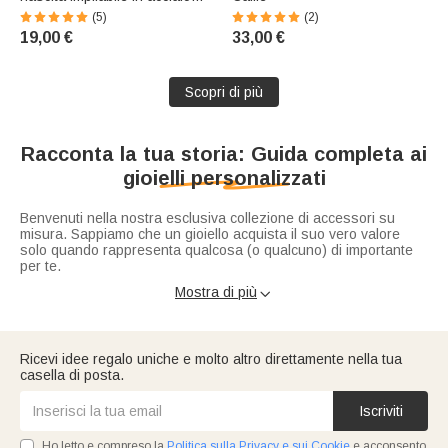
inossidabile
(5)
(2)
19,00 €
33,00 €
Scopri di più
Racconta la tua storia: Guida completa ai
gioielli personalizzati
Benvenuti nella nostra esclusiva collezione di accessori su
misura. Sappiamo che un gioiello acquista il suo vero valore
solo quando rappresenta qualcosa (o qualcuno) di importante
per te.
Mostra di più

I gioielli personalizzati rappresentano il modo perfetto per
esprimere la propria identità, celebrare un legame o fare un
regalo unico e senza tempo. Dalle incisioni classiche alle
creazioni su misura in metalli preziosi, le opzioni di
Ricevi idee regalo uniche e molto altro direttamente nella tua
personalizzazione offrono infinite possibilità di stile.
casella di posta.
Se stai cercando il pezzo perfetto per celebrare un momento
speciale, abbiamo raccolto le risposte alle domande più
frequenti per guidarti nella scelta dei tuoi gioielli personalizzati.
Iscriviti
Ho letto e compreso la
Politica sulla Privacy e sui Cookie
e acconsento