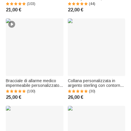
in lettere a bolla, gioiello
nascita e nome, accessorio
(103)
(44)
minimalista - Regalo per festa
per chi ama andare in spiaggia
21,00 €
22,00 €
della mamma per donne
- Regalo di compleanno per
donne
Bracciale di allarme medico
Collana personalizzata in
impermeabile personalizzato
argento sterling con contorno
con info di emergenza incisa e
di cuore di zircone, 1-8 pietre
(100)
(30)
cinturino magnetico - Regalo
di nascita e nomi incisi Regalo
25,00 €
26,00 €
per pazienti
di compleanno per la festa
della mamma per donne,
mamma e nonna