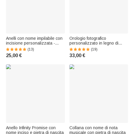
Anelli con nome impilabile con
Orologio fotografico
incisione personalizzata -
personalizzato in legno di
Callie
bambù inciso con testo Regalo
(13)
(19)
di compleanno per donne e
25,00 €
33,00 €
uomini
Anello Infinity Promise con
Collana con nome di nota
nome inciso e pietra di nascita
musicale con pietra di nascita