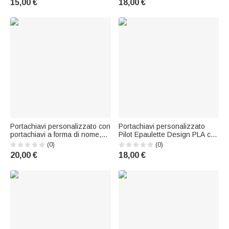
15,00 €
18,00 €
damigelle e amiche
nome della borsa Regalo di
compleanno per gli amanti
degli animali domestici
Portachiavi personalizzato con
Portachiavi personalizzato
portachiavi a forma di nome,
Pilot Epaulette Design PLA con
borsa, accessorio per l'uso
testo Uso quotidiano Regalo di
(0)
(0)
quotidiano e motivazionale,
viaggio d'affari per piloti
20,00 €
18,00 €
regalo di compleanno per il
migliore amico.