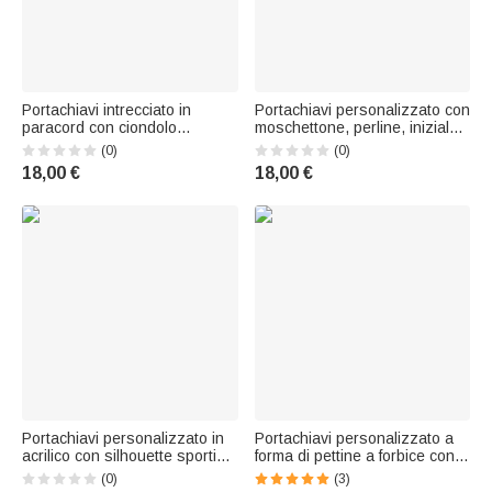
Portachiavi intrecciato in
Portachiavi personalizzato con
paracord con ciondolo
moschettone, perline, iniziale
personalizzato in acrilico a
a forma di bolla e ciondolo a
(0)
(0)
forma di fiore a stella con
forma di cuore e stella –
18,00 €
18,00 €
iniziale: regalo per il ritorno a
Accessorio per borsa –
scuola o per il compleanno dei
Regalo di compleanno per
bambini
amici e familiari
Portachiavi personalizzato in
Portachiavi personalizzato a
acrilico con silhouette sportiva
forma di pettine a forbice con
“Rainbow Splash”, nome e
asciugacapelli e fiocco, con
(0)
(3)
nappina – Regalo di
iniziale: regalo di compleanno