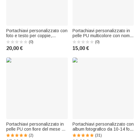
Portachiavi personalizzato con
Portachiavi personalizzato in
foto e testo per coppie,
pelle PU multicolore con nome
fidanzati, fidanzate e
Festa di matrimonio
(0)
(0)
anniversari
Compleanno Anniversario
20,00 €
15,00 €
Regalo di nascita per lei
Portachiavi personalizzato in
Portachiavi personalizzato con
pelle PU con fiore del mese di
album fotografico da 10-14 foto
nascita, nome e foglia di fiore;
e testo inciso - Regalo di
(2)
(31)
ciondolo da portafoglio per
compleanno e anniversario