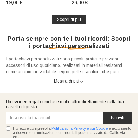
19,00 €
26,00 €
compleanno per adolescenti e
o per l'inaugurazione di un
giocatori
salone da barbiere, per
barbieri e parrucchieri
Scopri di più
Porta sempre con te i tuoi ricordi: Scopri
i portachiavi personalizzati
I portachiavi personalizzati sono piccoli, pratici e preziosi
accessori di uso quotidiano, realizzati in materiali resistenti
come acciaio inossidabile, legno, pelle o acrilico, che puoi
rendere unici attraverso l'incisione di nomi, date, coordinate
Mostra di più

speciali o la stampa di foto significative. Più che semplici
strumenti per tenere in ordine le chiavi di casa o dell'automobile,
Dettagli unici per ogni stile e passione
questi ciondoli su misura rappresentano un modo discreto ed
Ricevi idee regalo uniche e molto altro direttamente nella tua
elegante per portare sempre con te i ricordi più belli e le
casella di posta.
persone che ami, ovunque tu vada.
La versatilità della nostra collezione ti permette di trovare il
modello perfetto per ogni esigenza. Negli ultimi anni, la
Iscriviti
tendenza è andata ben oltre il mazzo di chiavi: questi articoli
Ho letto e compreso la
Politica sulla Privacy e sui Cookie
e acconsento
sono infatti diventati popolarissimi come accessori decorativi per
a ricevere comunicazioni commerciali personalizzate da Callie via
borse, zaini da scuola e valigie
Il nostro catalogo è pensato per celebrare i legami speciali. Se
. Aggiungere un ciondolo
email.