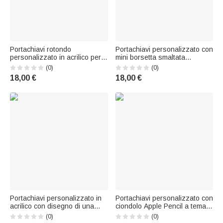
Portachiavi rotondo
Portachiavi personalizzato con
personalizzato in acrilico per
mini borsetta smaltata
ragazze appassionate di
multicolore con iniziale –
(0)
(0)
netball, con scritta sul retro;
Regalo per l’uso quotidiano,
18,00 €
18,00 €
ciondolo per zaino; regalo per
per un anniversario o un
la festa di fine stagione della
compleanno, per donna o
squadra e per il giorno della
ragazza
Portachiavi personalizzato in
Portachiavi personalizzato con
acrilico con disegno di una
ciondolo Apple Pencil a tema
giocatrice di netball, con nome
scolastico e nome inciso –
(0)
(0)
e numero: accessorio
Regalo di ringraziamento per