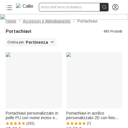


Inizio dell'anno scolastico
Home
Accessori e Abbigliamento
Portachiavi
/
/
Portachiavi
495 Prodotti

Pertinenza
Ordina per
Portachiavi personalizzato in
Portachiavi in acrilico
pelle PU con nome inciso e
personalizzato 2D con foto
ciondolo a forma di margherita
dell'animale domestico effetto
(265)
(7)
regalo di compleanno per
argilla, con etichetta per il