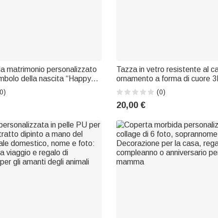
a matrimonio personalizzato
Tazza in vetro resistente al c
simbolo della nascita “Happy
ornamento a forma di cuore 
 cotone, con nomi e testo –
personalizzato con farfalla e f
0)
(0)
a festa di nozze, per la sposa,
mese di nascita, con nome: re
20,00 €
 sposi novelli
Festa della Mamma o per il c
mamma o