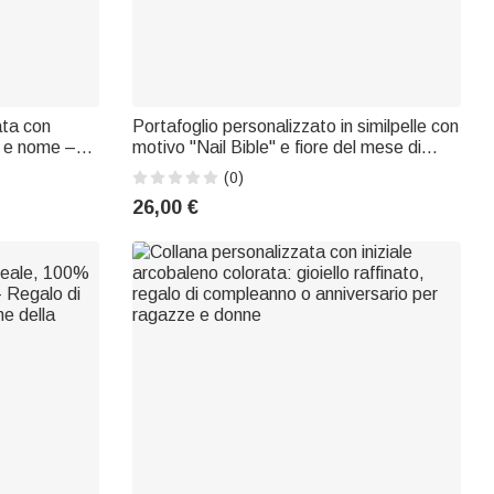
ata con
Portafoglio personalizzato in similpelle con
e e nome –
motivo "Nail Bible" e fiore del mese di
lo di
nascita, con nome e cinturino da polso:
(0)
r papà e
regalo di compleanno o anniversario per
26,00 €
donne cristiane