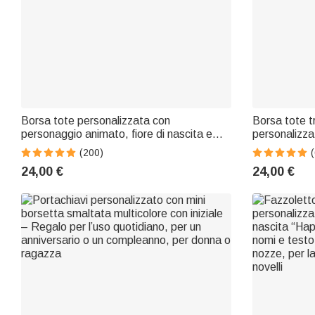
Borsa tote personalizzata con
Borsa tote t
personaggio animato, fiore di nascita e
personalizza
nome, in velluto a coste, grande e
- Regalo est
(200)
(
capiente - Regalo di compleanno per
24,00 €
24,00 €
donne