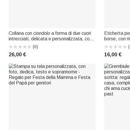
Collana con ciondolo a forma di due cuori
Etichetta pe
intrecciati, delicata e personalizzata, con
borse, con ri
incisione: regalo per l'anniversario, la
proprio anim
(0)
(
Festa della Mamma o il compleanno per le
accessorio d
26,00 €
16,00 €
donne
compleanno p