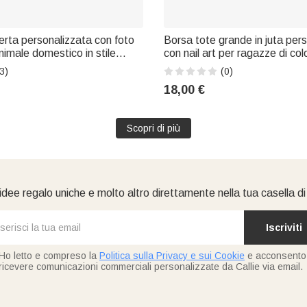
rta personalizzata con foto
Borsa tote grande in juta per
nimale domestico in stile
con nail art per ragazze di col
 nome - Decorazione per la
motivo floreale del mese di n
3)
(0)
 di compleanno o in memoria
ideale come regalo per compl
18,00 €
 per proprietari e amanti di
anniversari e battesimi per cri
Scopri di più
idee regalo uniche e molto altro direttamente nella tua casella d
Iscriviti
Ho letto e compreso la
Politica sulla Privacy e sui Cookie
e acconsento
ricevere comunicazioni commerciali personalizzate da Callie via email.