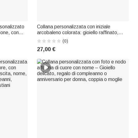
sonalizzato
Collana personalizzata con iniziale
tone, con
arcobaleno colorata: gioiello raffinato,
nozze per la
regalo di compleanno o anniversario per
(0)
a
ragazze e donne
27,00 €