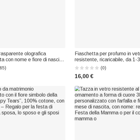
rasparente olografica
Fiaschetta per profumo in vet
ta con nome e fiore di nascita
resistente, ricaricabile, da 1-
ivo per donne
fiocco floreale personalizzat
65)
(0)
titolo: per il corteo nuziale, an
16,00 €
matrimonio, damigella d'onore