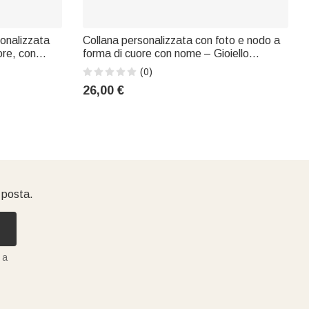
sonalizzata
Collana personalizzata con foto e nodo a
ore, con
forma di cuore con nome – Gioiello
ascita, nome,
delicato, regalo di compleanno o
(0)
eanni,
anniversario per donna, coppia o moglie
26,00 €
stiani
i posta.
 a