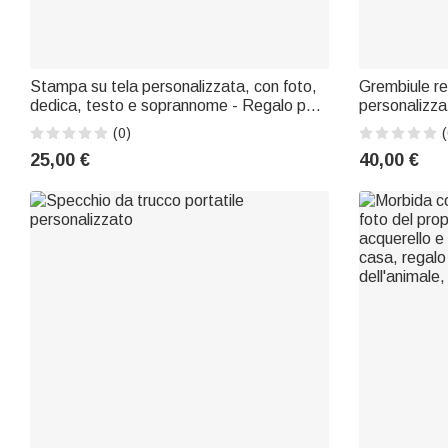
Stampa su tela personalizzata, con foto,
Grembiule re
dedica, testo e soprannome - Regalo per
personalizza
Festa della Mamma e Festa del Papà per
scritta: rega
(0)
(
genitori
casa, comple
25,00 €
40,00 €
chi ama cucin
past