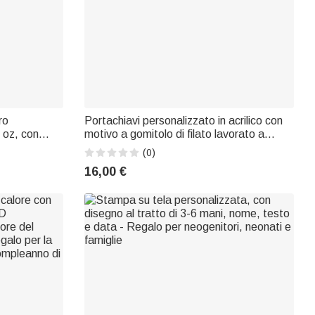
ro
Portachiavi personalizzato in acrilico con
3 oz, con
motivo a gomitolo di filato lavorato a
o, con nome e
maglia e ciondolo per borsa con nome –
(0)
niversario,
Regalo di compleanno per l’uso
16,00 €
, migliore
quotidiano, per la mamma o la nonna
appassionata