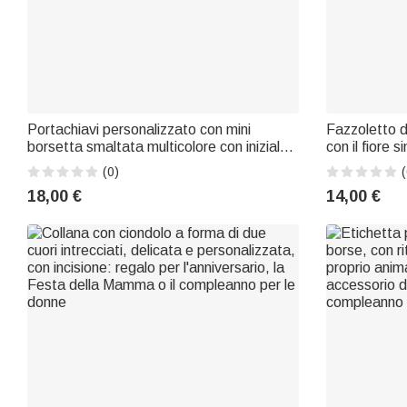
Portachiavi personalizzato con mini
Fazzoletto d
borsetta smaltata multicolore con iniziale
con il fiore 
– Regalo per l’uso quotidiano, per un
Tears”, 100%
(0)
(
anniversario o un compleanno, per donna o
Regalo per l
18,00 €
14,00 €
ragazza
lo sposo e gli