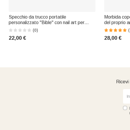
Specchio da trucco portatile
Morbida cope
personalizzato "Bible" con nail art per
del proprio a
ragazze di colore, fiore del mese di
acquerello e
(0)
(
nascita, luce LED e nome: regalo di
casa, regalo
22,00 €
28,00 €
battesimo o di compleanno per donna
dell'animale,
cristiana
Ricevi 