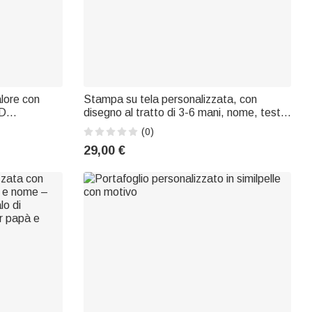
alore con
Stampa su tela personalizzata, con
3D
disegno al tratto di 3-6 mani, nome, testo
iore del
e data - Regalo per neogenitori, neonati e
(0)
galo per la
famiglie
29,00 €
ompleanno di