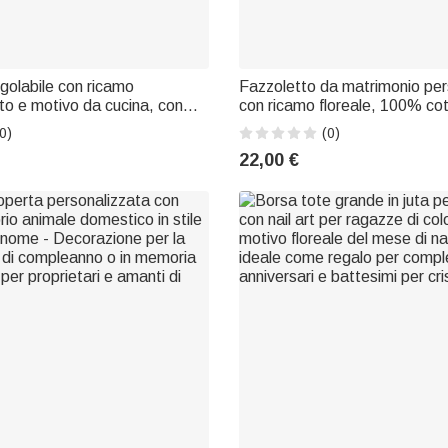
golabile con ricamo
Fazzoletto da matrimonio per
to e motivo da cucina, con
con ricamo floreale, 100% co
lo per l'inaugurazione della
farfalla e scritta – Regalo di 
0)
(0)
anno o Natale, per lei, per
sposa in occasione della fest
22,00 €
are e per gli appassionati di
prematrimoniale