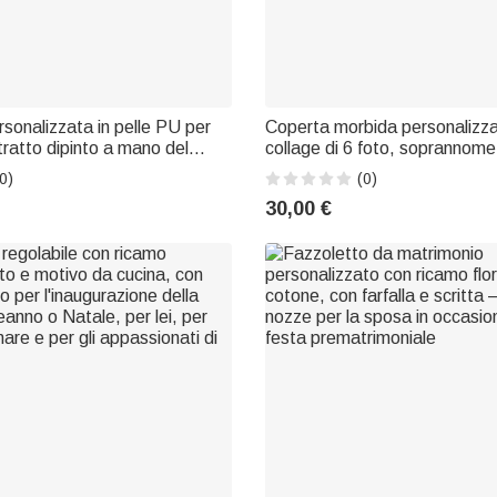
rsonalizzata in pelle PU per
Coperta morbida personalizz
tratto dipinto a mano del
collage di 6 foto, soprannom
ale domestico, nome e foto:
Decorazione per la casa, rega
0)
(0)
a viaggio e regalo di
compleanno o anniversario pe
30,00 €
er gli amanti degli animali
mamma