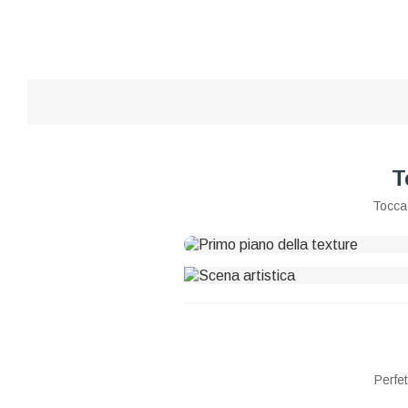
T
Tocca 
Perfe