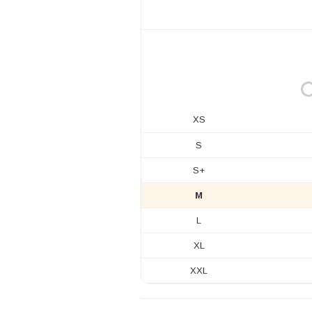
XS
S
S+
M
L
XL
XXL