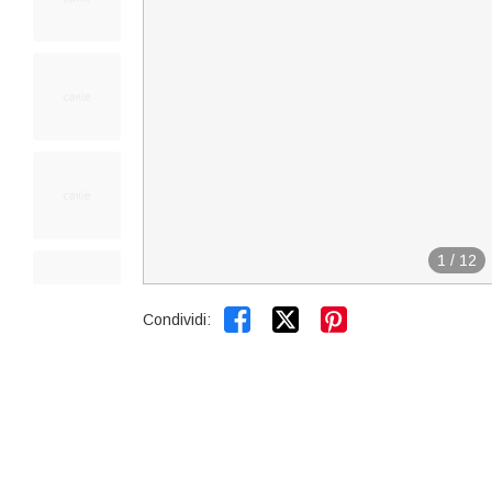
1
/
12


Condividi: