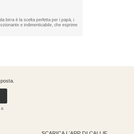
 birra è la scelta perfetta per i papà, i
emozionante e indimenticabile, che esprime
i posta.
 a
SCARICA L’APP DI CALLIE