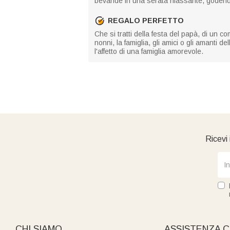
bevande in una serata rilassante, godend
REGALO PERFETTO
Che si tratti della festa del papà, di un 
nonni, la famiglia, gli amici o gli amanti
l'affetto di una famiglia amorevole.
Ricevi 
CHI SIAMO
ASSISTENZA C