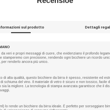
Recensioe
nformazioni sul prodotto
Dettagli rega
 MANO
da veri e propri messaggi di cuore, che evidenziano il profondo legame tra
i le stamperemo con precisione, rendendo ogni bicchiere un ricordo unico
li, per renderlo ancora più unico.
to di alta qualità, questo bicchiere da birra è spesso, resistente ed e
o di schiuma del vino. Il materiale di vetro è sicuro e non tossico, facile 
sia la migliore. La tecnologia di stampa avanzata garantisce che il di
avaggi.
) lo rende un bicchiere da birra ideale. È perfetto per sorseggiare birr