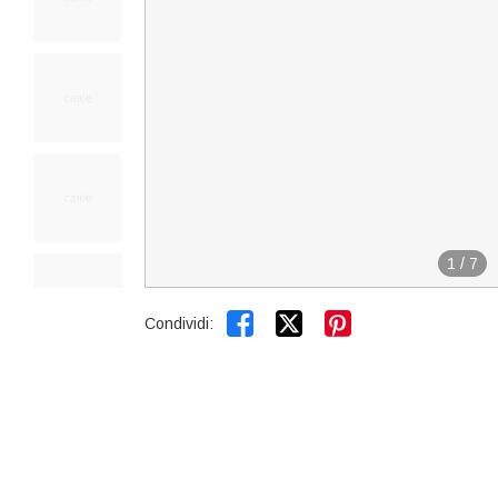
1
/
7


Condividi: