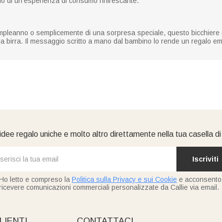
o di un'esperienza di consumo rinfrescante.
compleanno o semplicemente di una sorpresa speciale, questo bicchiere da
 della birra. Il messaggio scritto a mano dal bambino lo rende un regalo 
idee regalo uniche e molto altro direttamente nella tua casella d
Iscriviti
Ho letto e compreso la
Politica sulla Privacy e sui Cookie
e acconsento
ricevere comunicazioni commerciali personalizzate da Callie via email.
LIENTI
CONTATTACI