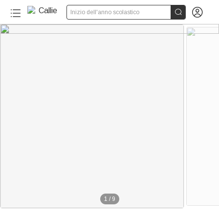


Inizio dell'anno scolastico
1
/
9