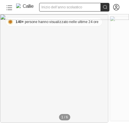


Inizio dell'anno scolastico
140+
persone hanno visualizzato nelle ultime 24 ore
1
/
6