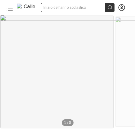


Inizio dell'anno scolastico
1
/
8