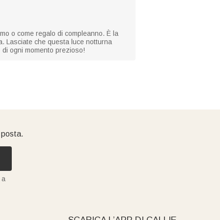
esimo o come regalo di compleanno. È la
a. Lasciate che questa luce notturna
ro di ogni momento prezioso!
i posta.
 a
SCARICA L’APP DI CALLIE