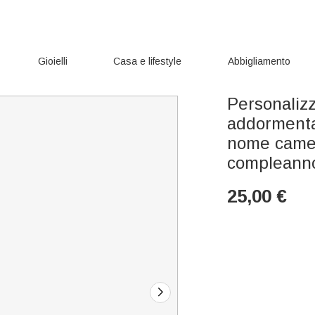
Gioielli
Casa e lifestyle
Abbigliamento
Personaliz
addormenta
nome camer
compleanno
25,00
€