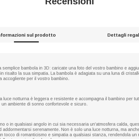
Recensioni
nformazioni sul prodotto
Dettagli rega
a semplice bambola in 3D: caricate una foto del vostro bambino e aggi
 risalto la sua simpatia. La bambola è adagiata su una luna di cristallo
a accogliente per il vostro bambino.
sta luce notturna è leggera e resistente e accompagna il bambino per tutt
 un ambiente di sonno confortevole e sicuro.
ino o in qualsiasi angolo in cui sia necessaria un'atmosfera calda, que
 ad addormentarsi serenamente. Non è solo una luce notturna, ma anch
 un tocco di romanticismo e simpatia a qualsiasi stanza, rendendola un 