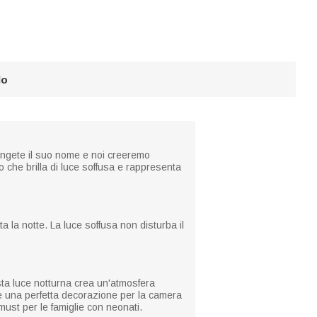
lo
ungete il suo nome e noi creeremo
 che brilla di luce soffusa e rappresenta
a la notte. La luce soffusa non disturba il
sta luce notturna crea un'atmosfera
e una perfetta decorazione per la camera
must per le famiglie con neonati.