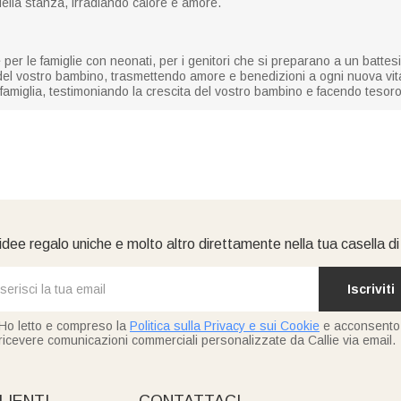
ella stanza, irradiando calore e amore.
 per le famiglie con neonati, per i genitori che si preparano a un batt
del vostro bambino, trasmettendo amore e benedizioni a ogni nuova vit
a famiglia, testimoniando la crescita del vostro bambino e facendo teso
idee regalo uniche e molto altro direttamente nella tua casella d
Iscriviti
Ho letto e compreso la
Politica sulla Privacy e sui Cookie
e acconsento
ricevere comunicazioni commerciali personalizzate da Callie via email.
LIENTI
CONTATTACI