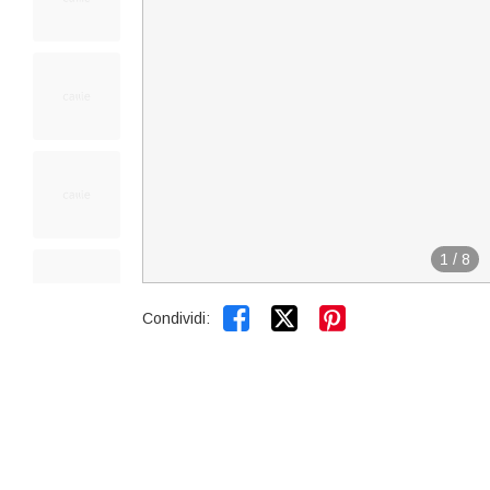
1
/
8


Condividi: