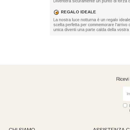
Diventerà sicuramente un punto di forza d
REGALO IDEALE
La nostra luce notturna è un regalo ideale
scelta perfetta per commemorare l'arrivo 
unica diventi una parte calda della vostr
Ricevi 
CHI SIAMO
ASSISTENZA C