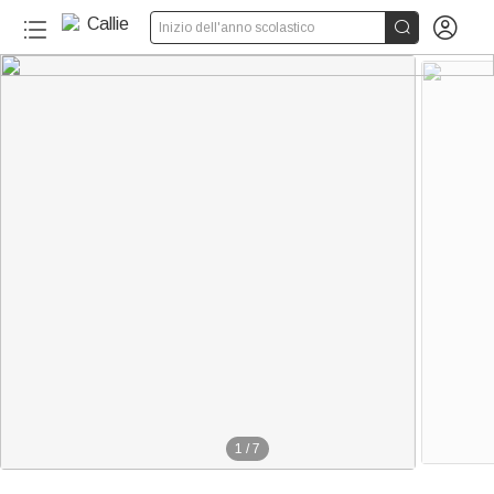


Inizio dell'anno scolastico
1
/
7