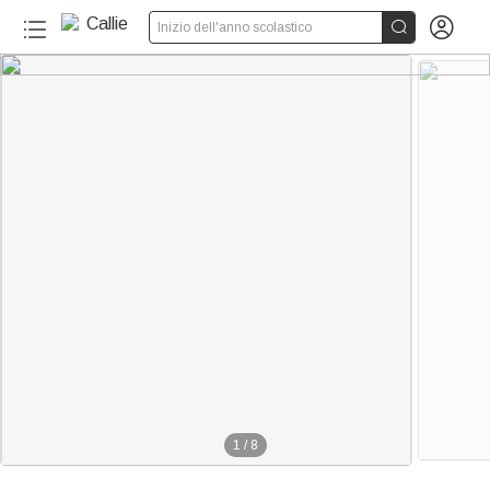


Inizio dell'anno scolastico
1
/
8