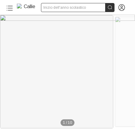


Inizio dell'anno scolastico
1
/
10