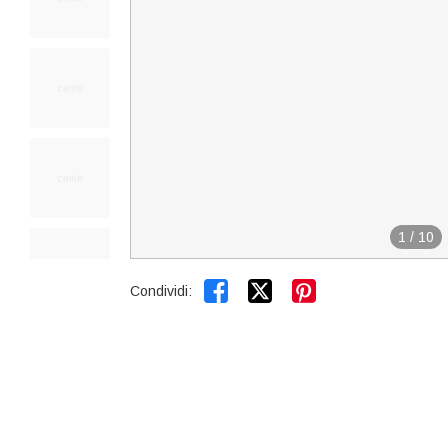
1
/
10


Condividi: