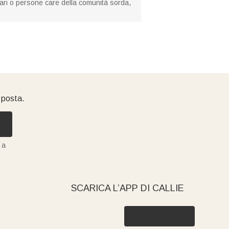
iliari o persone care della comunità sorda,
i posta.
 a
SCARICA L’APP DI CALLIE