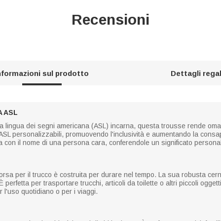
Recensioni
nformazioni sul prodotto
Dettagli rega
 ASL
he la lingua dei segni americana (ASL) incarna, questa trousse rende oma
i ASL personalizzabili, promuovendo l'inclusività e aumentando la consa
a con il nome di una persona cara, conferendole un significato persona
borsa per il trucco è costruita per durare nel tempo. La sua robusta cern
 perfetta per trasportare trucchi, articoli da toilette o altri piccoli ogget
l'uso quotidiano o per i viaggi.