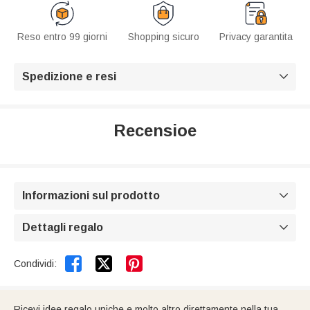
Reso entro 99 giorni
Shopping sicuro
Privacy garantita
Spedizione e resi

Recensioe
Informazioni sul prodotto

Dettagli regalo



Condividi:
Ricevi idee regalo uniche e molto altro direttamente nella tua