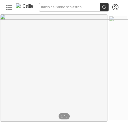


Inizio dell'anno scolastico
1
/
6