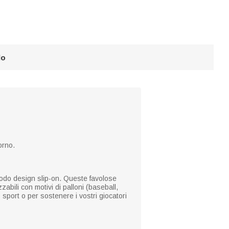
lo
orno.
omodo design slip-on. Queste favolose
abili con motivi di palloni (baseball,
o sport o per sostenere i vostri giocatori