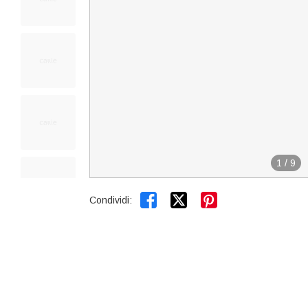
1
/
9


Condividi: