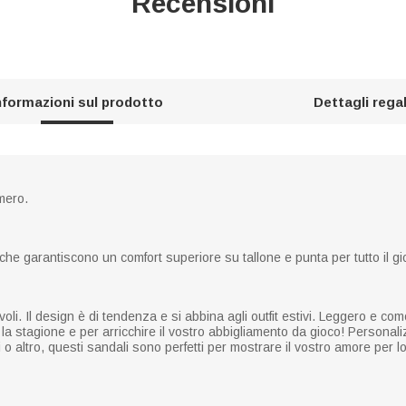
Recensioni
nformazioni sul prodotto
Dettagli rega
mero.
à che garantiscono un comfort superiore su tallone e punta per tutto il gi
voli. Il design è di tendenza e si abbina agli outfit estivi. Leggero e c
la stagione e per arricchire il vostro abbigliamento da gioco! Personalizz
ri o altro, questi sandali sono perfetti per mostrare il vostro amore per l