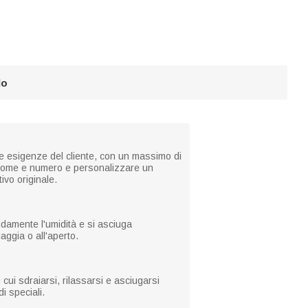
lo
e esigenze del cliente, con un massimo di
io nome e numero e personalizzare un
vo originale.
pidamente l'umidità e si asciuga
aggia o all'aperto.
cui sdraiarsi, rilassarsi e asciugarsi
i speciali.