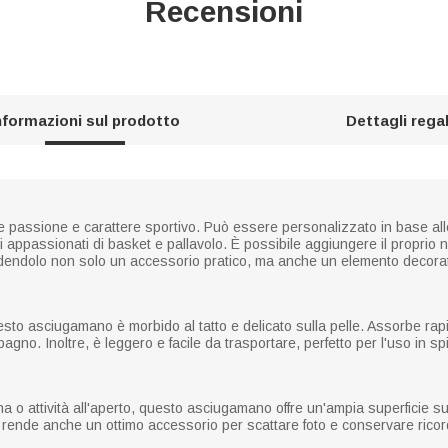
Recensioni
nformazioni sul prodotto
Dettagli rega
assione e carattere sportivo. Può essere personalizzato in base all
gli appassionati di basket e pallavolo. È possibile aggiungere il propr
ndendolo non solo un accessorio pratico, ma anche un elemento decorati
questo asciugamano è morbido al tatto e delicato sulla pelle. Assorbe ra
no. Inoltre, è leggero e facile da trasportare, perfetto per l'uso in spi
a o attività all'aperto, questo asciugamano offre un'ampia superficie su 
 rende anche un ottimo accessorio per scattare foto e conservare ricord