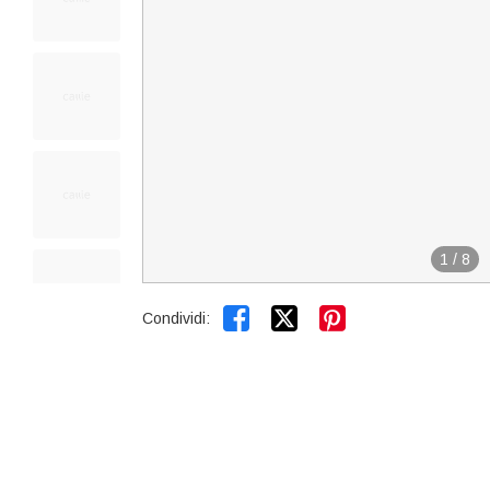
1
/
8


Condividi: