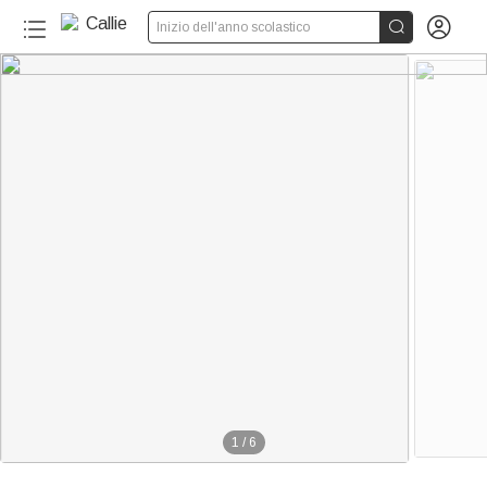


Inizio dell'anno scolastico
1
/
6