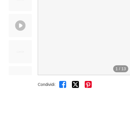
1
/
13


Condividi: