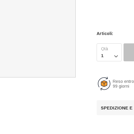
Articoli:

Reso entr
99 giorni
SPEDIZIONE E