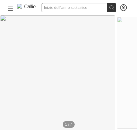


Inizio dell'anno scolastico
1
/
7