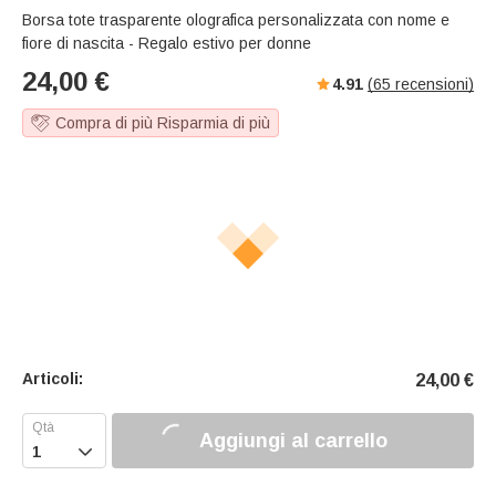
s
u
e
Borsa tote trasparente olografica personalizzata con nome e
e
t
r
fiore di nascita - Regalo estivo per donne
e
f
24,00
€
4.91
(
65
recensioni)
u
l
Compra di più Risparmia di più
l
s
c
r
e
e
n
Articoli:
24,00
€
Aggiungi al carrello
