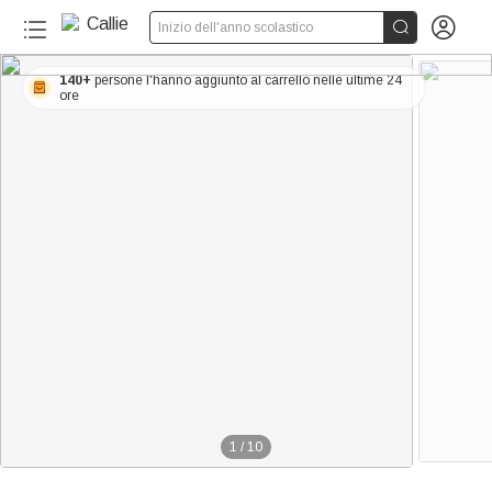


Inizio dell'anno scolastico
140+
persone l'hanno aggiunto al carrello nelle ultime 24
ore
1
/
10