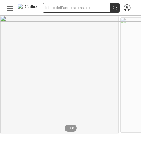


Inizio dell'anno scolastico
1
/
8