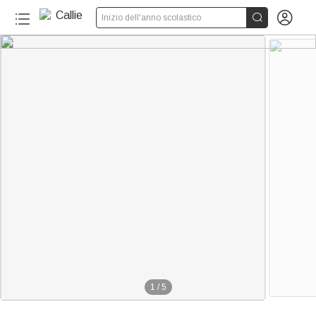


Inizio dell'anno scolastico
1
/
5