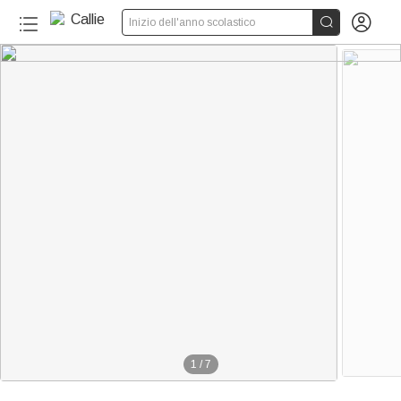


Inizio dell'anno scolastico
1
/
7