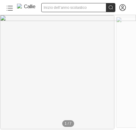


Inizio dell'anno scolastico
1
/
7