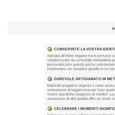
I
CONSERVATE LA VOSTRA IDENTI
Ispirata all'intimo legame tra le persone 
caratterizzato da un'iniziale minimalista 
personalizzare questo pezzo selezionando la
trasformano un semplice gioiello in un ra
DUREVOLE ARTIGIANATO IN ME
Materiali pregiati in argento o rame ass
sensazione di leggerezza per l'uso quoti
vostre specifiche esigenze di comfort. La 
accessorio di alta qualità offre un modo sof
CELEBRARE I MOMENTI SIGNIFIC