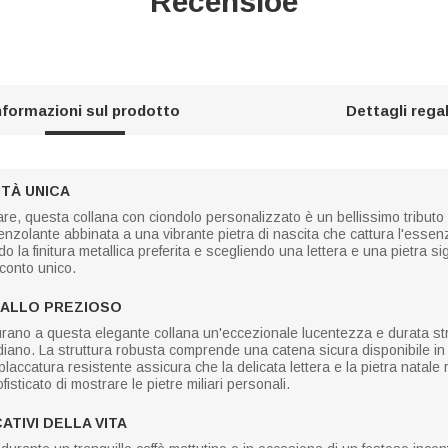
Recensioe
nformazioni sul prodotto
Dettagli rega
TÀ UNICA
care, questa collana con ciondolo personalizzato è un bellissimo tributo 
penzolante abbinata a una vibrante pietra di nascita che cattura l'essen
 finitura metallica preferita e scegliendo una lettera e una pietra signi
cconto unico.
TALLO PREZIOSO
icurano a questa elegante collana un'eccezionale lucentezza e durata s
diano. La struttura robusta comprende una catena sicura disponibile in
placcatura resistente assicura che la delicata lettera e la pietra natale
isticato di mostrare le pietre miliari personali.
ATIVI DELLA VITA