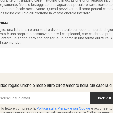
urante un tranquillo caffè mattutino o in occasione di un festoso inc
igliamento. Mentre festeggiate un traguardo speciale o semplicemente vi
a un punto focale accattivante. Questi pezzi versatili sono perfetti come
assicura che i gioielli riflettano la vostra energia interiore.
NIMA
lie, una fidanzata o una madre diventa facile con questo ricordo di gioi
zato è una sorpresa commovente per i compleanni, che celebra la prese
 diventare un segno caro che conserva un nome in una forma duratura. A
el suo mondo.
idee regalo uniche e molto altro direttamente nella tua casella d
Iscriviti
Ho letto e compreso la
Politica sulla Privacy e sui Cookie
e acconsento
ricevere comunicazioni commerciali personalizzate da Callie via email.