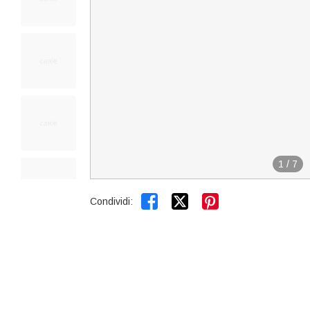
1
/
7


Condividi: