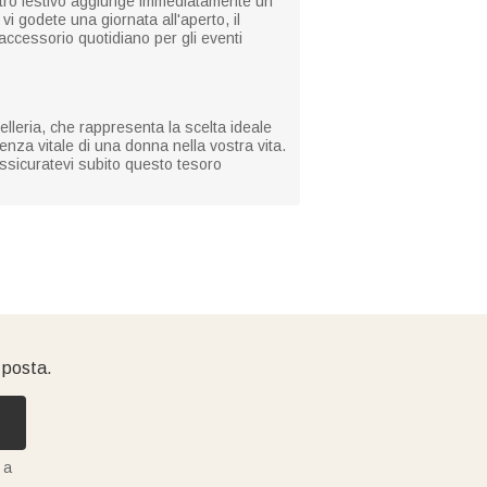
ontro festivo aggiunge immediatamente un
 godete una giornata all'aperto, il
 accessorio quotidiano per gli eventi
elleria, che rappresenta la scelta ideale
nza vitale di una donna nella vostra vita.
ssicuratevi subito questo tesoro
i posta.
 a