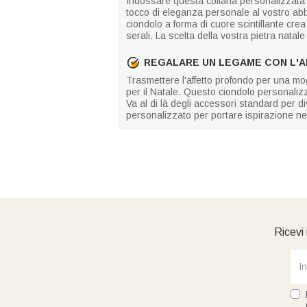
Indossare questa collana personalizzata d
tocco di eleganza personale al vostro abb
ciondolo a forma di cuore scintillante cre
serali. La scelta della vostra pietra natale 
REGALARE UN LEGAME CON L'A
Trasmettere l'affetto profondo per una mog
per il Natale. Questo ciondolo personaliz
Va al di là degli accessori standard per
personalizzato per portare ispirazione n
Ricevi 