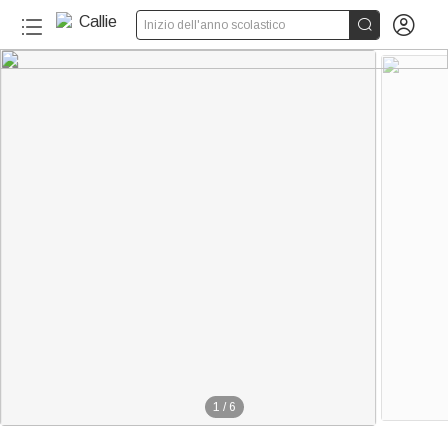


Inizio dell'anno scolastico
1
/
6