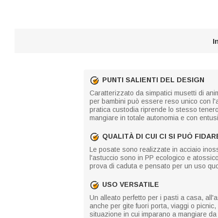
I
PUNTI SALIENTI DEL DESIGN
Caratterizzato da simpatici musetti di anim
per bambini può essere reso unico con l'ag
pratica custodia riprende lo stesso tener
mangiare in totale autonomia e con entu
QUALITÀ DI CUI CI SI PUÒ FIDAR
Le posate sono realizzate in acciaio inossi
l'astuccio sono in PP ecologico e atossico
prova di caduta e pensato per un uso quo
USO VERSATILE
Un alleato perfetto per i pasti a casa, all'
anche per gite fuori porta, viaggi o picni
situazione in cui imparano a mangiare da 