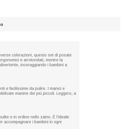
lo
diverse colorazioni, questo set di posate
ergonomici e arrotondati, mentre la
divertente, incoraggiando i bambini a
ti e facilissime da pulire. I manici e
delicate manine dei più piccoli. Leggero, a
ulite e in ordine nello zaino. È l'ideale
 per accompagnare i bambini in ogni