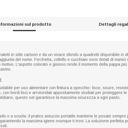
nformazioni sul prodotto
Dettagli rega
aletti in stile cartoon e da un vivace sfondo a quadretti disponibile in 
giunta del nome. Forchetta, coltello e cucchiaio sono dotati di manici 
o motivo. L'aspetto colorato e gioioso rende il momento della pappa più 
siasmo.
E
dabile per uso alimentare con finitura a specchio: lisce, sicure, resisten
, con bordi lisci e arrotondati appositamente studiati per proteggere le 
tidiano, questo set garantisce la massima sicurezza a ogni pasto.
asilo o a scuola: il pratico astuccio portatile mantiene le posate sempre p
c, garantendo la massima igiene ovunque ti trovi. La soluzione perfetta
soli.