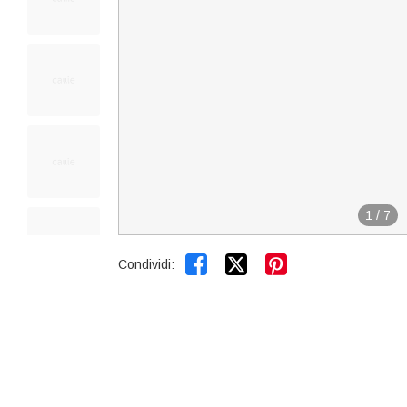
1
/
7


Condividi: