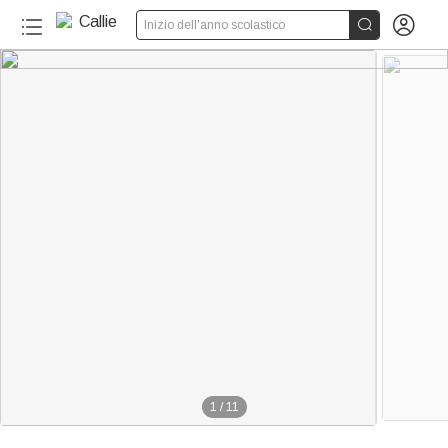


Inizio dell'anno scolastico
1
/
11