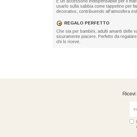
È un accessorio indispensabile per il mare
usarlo sulla sabbia come tappetino per fa
decorativo, contribuendo all'atmosfera est
REGALO PERFETTO
Che sia per bambini, adulti amanti delle 
sicuramente piacere. Perfetto da regalare
chi lo riceve.
Ricevi 