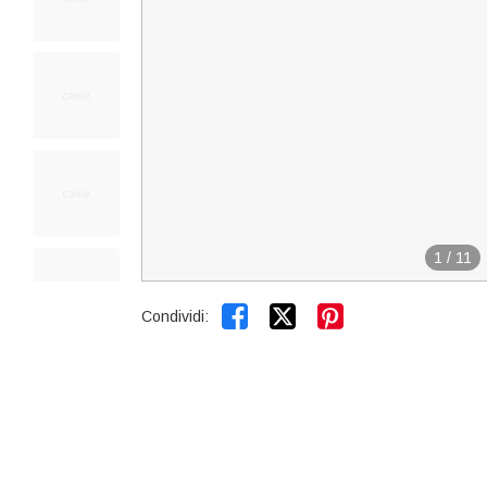
1
/
11


Condividi: