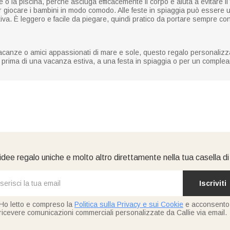
 o la piscina, perché asciuga efficacemente il corpo e aiuta a evitare i
r giocare i bambini in modo comodo. Alle feste in spiaggia può essere
iva. È leggero e facile da piegare, quindi pratico da portare sempre con
vacanze o amici appassionati di mare e sole, questo regalo personalizza
 prima di una vacanza estiva, a una festa in spiaggia o per un comple
idee regalo uniche e molto altro direttamente nella tua casella d
Iscriviti
Ho letto e compreso la
Politica sulla Privacy e sui Cookie
e acconsento
ricevere comunicazioni commerciali personalizzate da Callie via email.