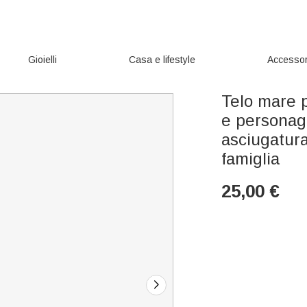
Gioielli
Casa e lifestyle
Accessor
Telo mare p
e personagg
asciugatura
famiglia
25,00
€