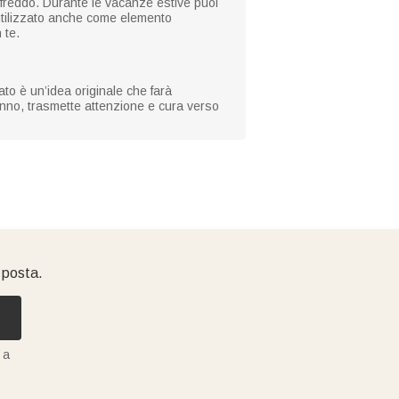
l freddo. Durante le vacanze estive puoi
 utilizzato anche come elemento
 te.
to è un’idea originale che farà
anno, trasmette attenzione e cura verso
i posta.
 a