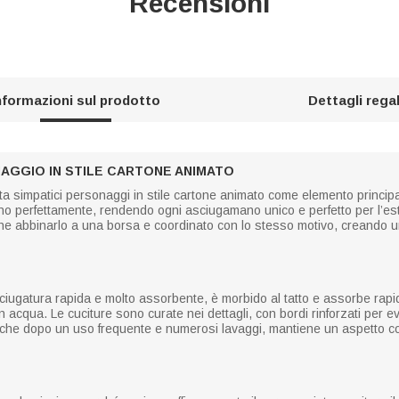
Recensioni
nformazioni sul prodotto
Dettagli rega
GGIO IN STILE CARTONE ANIMATO
simpatici personaggi in stile cartone animato come elemento principa
binano perfettamente, rendendo ogni asciugamano unico e perfetto per l’est
che abbinarlo a una borsa e coordinato con lo stesso motivo, creando un 
asciugatura rapida e molto assorbente, è morbido al tatto e assorbe rap
n acqua. Le cuciture sono curate nei dettagli, con bordi rinforzati per ev
e. Anche dopo un uso frequente e numerosi lavaggi, mantiene un aspetto