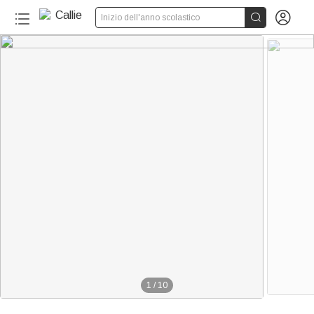


Inizio dell'anno scolastico
1
/
10