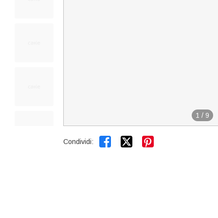
1
/
9


Condividi: