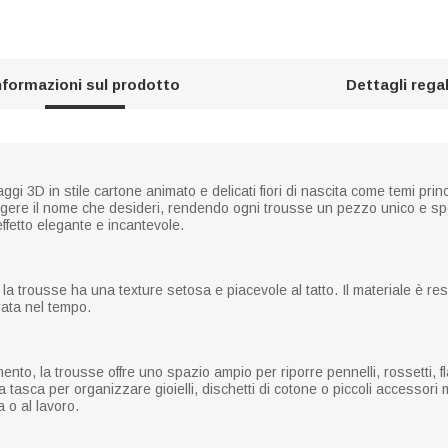
nformazioni sul prodotto
Dettagli rega
gi 3D in stile cartone animato e delicati fiori di nascita come temi prin
ngere il nome che desideri, rendendo ogni trousse un pezzo unico e spe
 effetto elegante e incantevole.
a trousse ha una texture setosa e piacevole al tatto. Il materiale è resis
rata nel tempo.
to, la trousse offre uno spazio ampio per riporre pennelli, rossetti, fla
a tasca per organizzare gioielli, dischetti di cotone o piccoli accessori 
 o al lavoro.