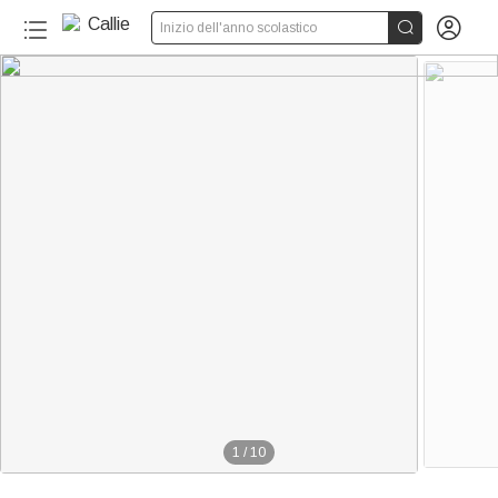


Inizio dell'anno scolastico
1
/
10