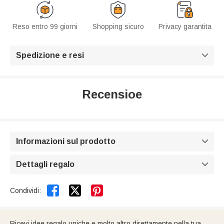
Reso entro 99 giorni
Shopping sicuro
Privacy garantita
Spedizione e resi

Recensioe
Informazioni sul prodotto

Dettagli regalo



Condividi:
Ricevi idee regalo uniche e molto altro direttamente nella tua